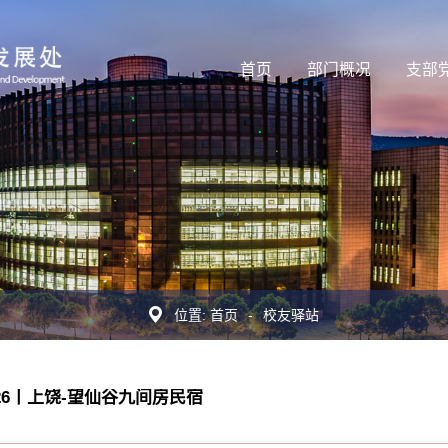
首页
部门概况
支部
位置:
首页
-
校友驿站
26丨上饶-望仙谷九间房民宿