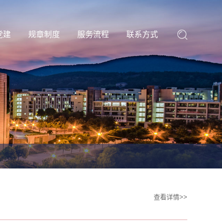
党建
规章制度
服务流程
联系方式
查看详情>>